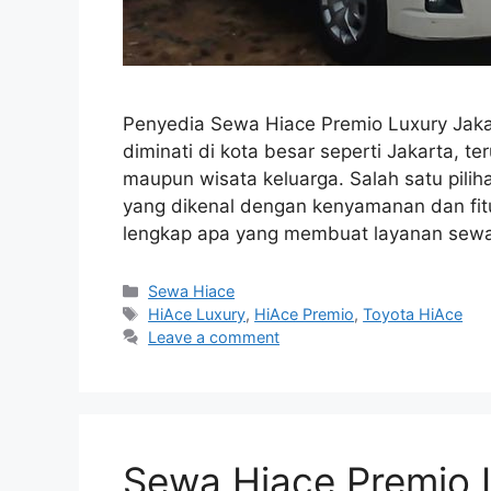
Penyedia Sewa Hiace Premio Luxury Jaka
diminati di kota besar seperti Jakarta, te
maupun wisata keluarga. Salah satu pilih
yang dikenal dengan kenyamanan dan fit
lengkap apa yang membuat layanan sewa
Categories
Sewa Hiace
Tags
HiAce Luxury
,
HiAce Premio
,
Toyota HiAce
Leave a comment
Sewa Hiace Premio 