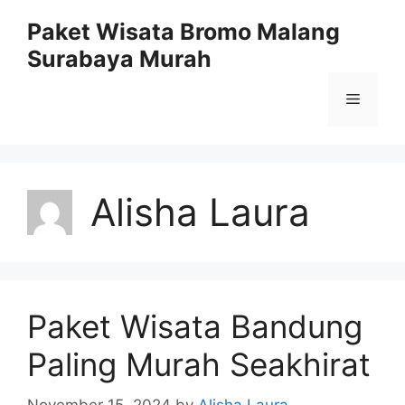
Skip
Paket Wisata Bromo Malang
to
Surabaya Murah
content
Menu
Alisha Laura
Paket Wisata Bandung
Paling Murah Seakhirat
November 15, 2024
by
Alisha Laura